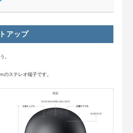
セットアップ
ょう。
ｍｍのステレオ端子です。