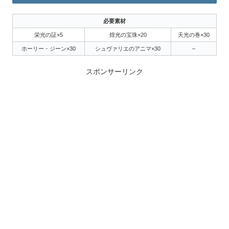
必要素材
栄光の証×5
煌光の宝珠×20
天光の巻×30
ホーリー・ジーン×30
シュヴァリエのアニマ×30
–
スポンサーリンク