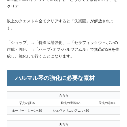
クリア
以上のクエストを全てクリアすると「失楽園」が解放されま
す。
「ショップ」→「特殊武器強化」→「セラフィックウェポンの
作成・強化」→「ハープ･オブ･ハルワアムル」で無凸のSRを作
成し、強化して行くことになります。
ハルマル琴の強化に必要な素材
☆☆☆
栄光の証×5
煌光の宝珠×20
天光の巻×30
ホーリー・ジーン×30
シュヴァリエのアニマ×30
★☆☆