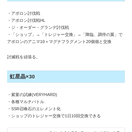
・アポロン討伐戦
・アポロン討伐戦HL
・ジ・オーダー・グランデ討伐戦
・「ショップ」→「トレジャー交換」→「降臨、調停の翼」で
アポロンのアニマ10＋マグナフラグメント20個個と交換
討滅戦を頑張る。
虹星晶×30
・紫菫の試練(VERYHARD)
・各種マルチバトル
・SSR召喚石のエレメント化
・ショップのトレジャー交換で1日10回交換できる