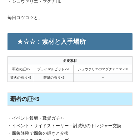
・シュヴァリエ・マグナHL
毎日コツコツと。
★☆☆：素材と入手場所
必要素材
覇者の証×5
プライマルビット×20
シュヴァリエのマグナアニマ×30
業火の石片×5
狂風の石片×5
–
覇者の証×5
・イベント報酬・戦貨ガチャ
・イベント・サイドストーリー・討滅戦のトレジャー交換
・四象降臨で四象の輝きと交換