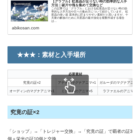
【グラブル】虹星晶が足りない時の効率的な入手
方法｜破片や塊を集めて交換など
この記事では「グラブル」における虹星晶が足りない時の効
率的な入手方法や日々の集め方について紹介しています。 虹
星晶の使い道 基本的に貯まりやすい素材だと思いますが、十
天衆の解放のために天星器の最大強化を複数作成する場合
は...
abikosan.com
★★★：素材と入手場所
必要素材
究竟の証×2
アテナのマグナアニマ×1
ガルーダのマグナアニマ×
オーディンのマグナアニマ×1
ミカエルのアニマ×5
ラファエルのアニマ×5
スクロールできます
究竟の証×2
「ショップ」→「トレジャー交換」→「究竟の証」で覇者の証3
個＋栄光の証10個と交換