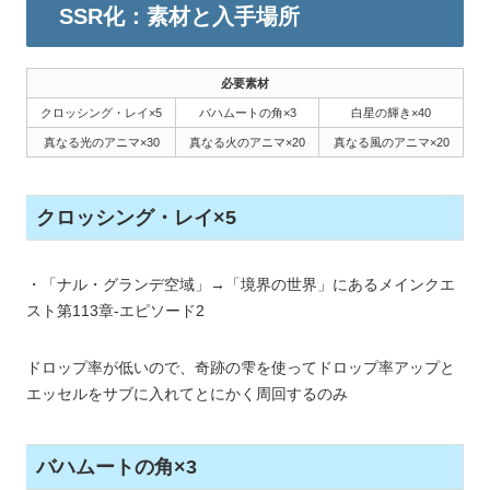
SSR化：素材と入手場所
必要素材
クロッシング・レイ×5
バハムートの角×3
白星の輝き×40
真なる光のアニマ×30
真なる火のアニマ×20
真なる風のアニマ×20
クロッシング・レイ×5
・「ナル・グランデ空域」→「境界の世界」にあるメインクエ
スト第113章-エピソード2
ドロップ率が低いので、奇跡の雫を使ってドロップ率アップと
エッセルをサブに入れてとにかく周回するのみ
バハムートの角×3