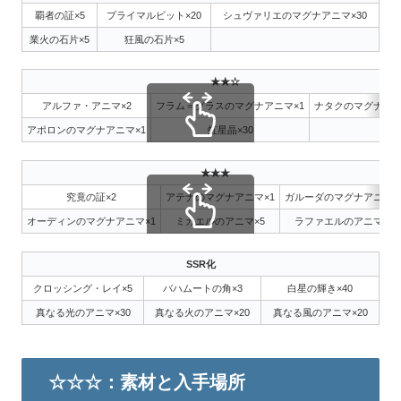
覇者の証×5
プライマルビット×20
シュヴァリエのマグナアニマ×30
業火の石片×5
狂風の石片×5
★★☆
アルファ・アニマ×2
フラム＝グラスのマグナアニマ×1
ナタクのマグナアニ
アポロンのマグナアニマ×1
虹星晶×30
スクロールできます
★★★
究竟の証×2
アテナのマグナアニマ×1
ガルーダのマグナアニマ×
オーディンのマグナアニマ×1
ミカエルのアニマ×5
ラファエルのアニマ×5
スクロールできます
SSR化
クロッシング・レイ×5
バハムートの角×3
白星の輝き×40
真なる光のアニマ×30
真なる火のアニマ×20
真なる風のアニマ×20
☆☆☆：素材と入手場所