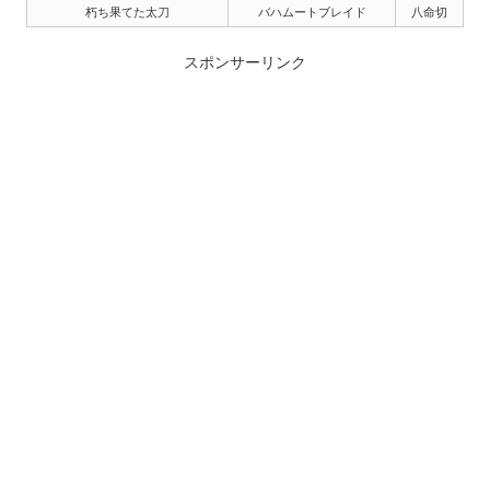
朽ち果てた太刀
バハムートブレイド
八命切
スポンサーリンク