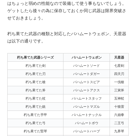
はちょっと弱めの性能なので装備して使う事もないでしょう。
ゲットしたら後々の為に保存しておくか同じ武器は限界突破さ
せておきましょう。
朽ち果てた武器の種類と対応したバハムートウェポン、天星器
は以下の通りです。
朽ち果てた武器シリーズ
バハムートウェポン
天星器
朽ち果てた剣
バハムートソード
七星剣
朽ち果てた刃
バハムートダガー
四天刃
朽ち果てた槍
バハムートスピア
一伐槍
朽ち果てた斧
バハムートアクス
三寅斧
朽ち果てた杖
バハムートスタッフ
五神杖
朽ち果てた銃
バハムートマズル
十狼雷
朽ち果てた手甲
バハムートナックル
六崩拳
朽ち果てた弓
バハムートボウ
二王弓
朽ち果てた竪琴
バハムートハープ
九界琴