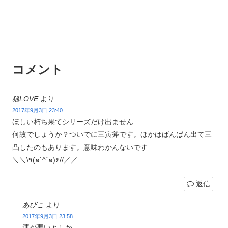
コメント
猫LOVE
より:
2017年9月3日 23:40
ほしい朽ち果てシリーズだけ出ません
何故でしょうか？ついでに三寅斧です。ほかはばんばん出て三
凸したのもあります。意味わかんないです
＼＼\٩(๑`^´๑)۶//／／
返信
あびこ
より:
2017年9月3日 23:58
運が悪いとしか…