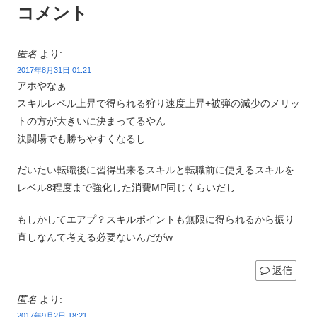
コメント
匿名
より:
2017年8月31日 01:21
アホやなぁ
スキルレベル上昇で得られる狩り速度上昇+被弾の減少のメリッ
トの方が大きいに決まってるやん
決闘場でも勝ちやすくなるし
だいたい転職後に習得出来るスキルと転職前に使えるスキルを
レベル8程度まで強化した消費MP同じくらいだし
もしかしてエアプ？スキルポイントも無限に得られるから振り
直しなんて考える必要ないんだがw
返信
匿名
より:
2017年9月2日 18:21