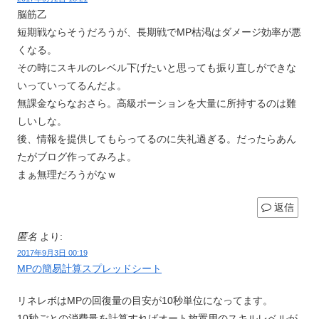
脳筋乙
短期戦ならそうだろうが、長期戦でMP枯渇はダメージ効率が悪
くなる。
その時にスキルのレベル下げたいと思っても振り直しができな
いっていってるんだよ。
無課金ならなおさら。高級ポーションを大量に所持するのは難
しいしな。
後、情報を提供してもらってるのに失礼過ぎる。だったらあん
たがブログ作ってみろよ。
まぁ無理だろうがなｗ
返信
匿名
より:
2017年9月3日 00:19
MPの簡易計算スプレッドシート
リネレボはMPの回復量の目安が10秒単位になってます。
10秒ごとの消費量を計算すればオート放置用のスキルレベルが