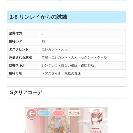
1-8 リンレイからの試練
消費体力
6
獲得EXP
12
タスクヒント
エレガント・大人
評価される属性
華麗・エレガント・大人・セクシー・クール
妨害スキル
シンデレラ・厳しい視線・視線無効
獲得可能
ヘアスタイル：荒原の真珠
Sクリアコーデ