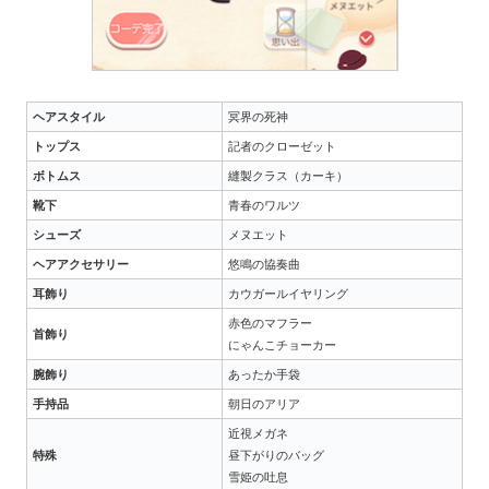
ヘアスタイル
冥界の死神
トップス
記者のクローゼット
ボトムス
縫製クラス（カーキ）
靴下
青春のワルツ
シューズ
メヌエット
ヘアアクセサリー
悠鳴の協奏曲
耳飾り
カウガールイヤリング
赤色のマフラー
首飾り
にゃんこチョーカー
腕飾り
あったか手袋
手持品
朝日のアリア
近視メガネ
特殊
昼下がりのバッグ
雪姫の吐息