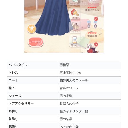
ヘアスタイル
雪物語
ドレス
雲上帝国の少女
コート
伯爵夫人のストール
靴下
青春のワルツ
シューズ
雪の足枷
ヘアアクセサリー
貴婦人の帽子
耳飾り
穂のイヤリング（桃）
首飾り
雪の結晶
腕飾り
あったか手袋