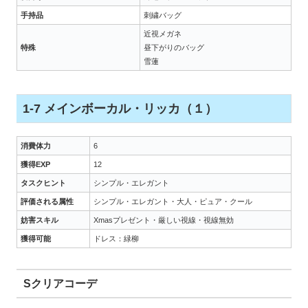
手持品
刺繍バッグ
近視メガネ
特殊
昼下がりのバッグ
雪蓮
1-7 メインボーカル・リッカ（１）
消費体力
6
獲得EXP
12
タスクヒント
シンプル・エレガント
評価される属性
シンプル・エレガント・大人・ピュア・クール
妨害スキル
Xmasプレゼント・厳しい視線・視線無効
獲得可能
ドレス：緑柳
Sクリアコーデ