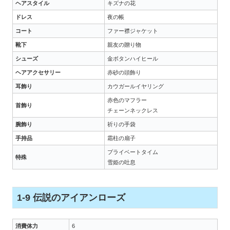
ヘアスタイル
キズナの花
ドレス
夜の帳
コート
ファー襟ジャケット
靴下
親友の贈り物
シューズ
金ボタンハイヒール
ヘアアクセサリー
赤砂の頭飾り
耳飾り
カウガールイヤリング
赤色のマフラー
首飾り
チェーンネックレス
腕飾り
祈りの手袋
手持品
霜柱の扇子
プライベートタイム
特殊
雪姫の吐息
1-9 伝説のアイアンローズ
消費体力
6