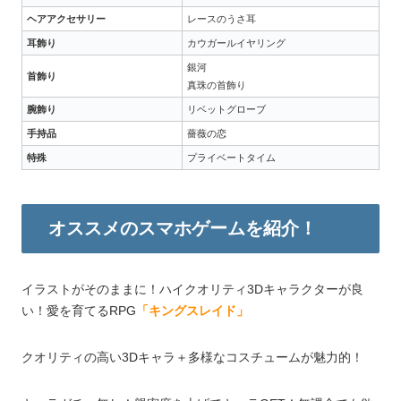
ヘアアクセサリー
レースのうさ耳
耳飾り
カウガールイヤリング
銀河
首飾り
真珠の首飾り
腕飾り
リベットグローブ
手持品
薔薇の恋
特殊
プライベートタイム
オススメのスマホゲームを紹介！
イラストがそのままに！ハイクオリティ3Dキャラクターが良
い！愛を育てるRPG
「キングスレイド」
クオリティの高い3Dキャラ＋多様なコスチュームが魅力的！