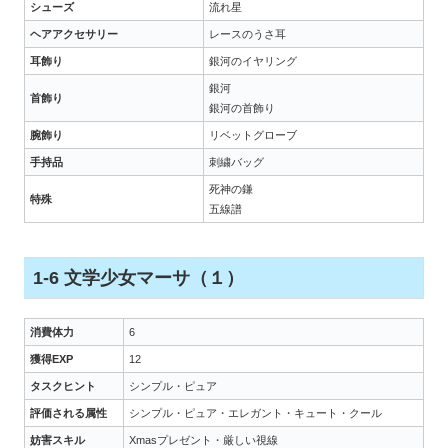
シューズ
流れ星
ヘアアクセサリー
レースのうさ耳
耳飾り
銀河のイヤリング
銀河
首飾り
銀河の首飾り
腕飾り
リベットグローブ
手持品
刺繍バッグ
死神の鎌
特殊
五線譜
1-6 文学少女マーサ（１）
消費体力
6
獲得EXP
12
タスクヒント
シンプル・ピュア
評価される属性
シンプル・ピュア・エレガント・キュート・クール
妨害スキル
Xmasプレゼント・厳しい視線