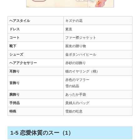
ヘアスタイル
キズナの花
ドレス
素直
コート
ファー襟ジャケット
靴下
親友の贈り物
シューズ
金ボタンハイヒール
ヘアアクセサリー
赤砂の頭飾り
耳飾り
穂のイヤリング（桃）
赤色のマフラー
首飾り
雪の結晶
腕飾り
あったか手袋
手持品
貴婦人のバッグ
特殊
雪姫の吐息
1-5 恋愛体質のスー（1）