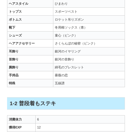
ヘアスタイル
ひまわり
トップス
スポーツベスト
ボトムス
ロケット吊りズボン
靴下
冬用棉ソックス（青）
シューズ
童心（ピンク）
ヘアアクセサリー
さくらんぼの秘密（ピンク）
耳飾り
銀河のイヤリング
首飾り
銀河の首飾り
腕飾り
綿毛のブレスレット
手持品
薔薇の恋
特殊
五線譜
1-2 普段着もステキ
消費体力
6
獲得EXP
12