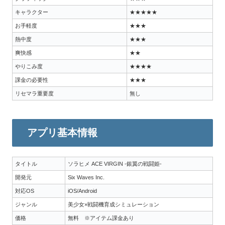
キャラクター
★★★★★
お手軽度
★★★
熱中度
★★★
爽快感
★★
やりこみ度
★★★★
課金の必要性
★★★
リセマラ重要度
無し
アプリ基本情報
タイトル
ソラヒメ ACE VIRGIN -銀翼の戦闘姫-
開発元
Six Waves Inc.
対応OS
iOS/Android
ジャンル
美少女×戦闘機育成シミュレーション
価格
無料 ※アイテム課金あり