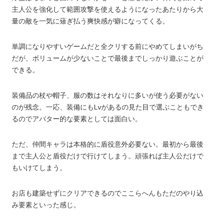
主人公を強化して範囲攻撃を使えるようになったあたりから大
量の敵を一気に薙ぎ払う爽快感が癖になってくる。
単調になりやすいゲームだと全クリする前にやめてしまいがち
だが、ボリュームが少ないことで最後までしっかり遊ぶことが
できる。
装備品の杖や帽子、服の数はそれなりに多いが使う必要がない
のが残念。一応、装備にもLvがあるの見た目で選ぶこともでき
るのでアバター的な要素としては面白い。
ただ、仲間キャラは本格的に盾役意外必要ない。最初から最後
まで主人公と盾役だけで行けてしまう。頑張れば主人公だけで
もいけてしまう。
お店も建築せずにクリアできるのでここらへんもただのやり込
み要素といった感じ。