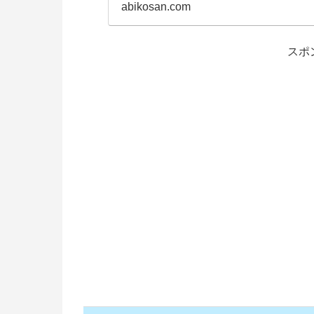
abikosan.com
スポ