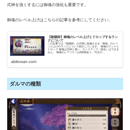
式神を強くするには御魂の強化も重要です。
御魂のレベル上げはこちらの記事を参考にしてください。
【陰陽師】御魂のレベル上げとドロップするラン
クについて
この記事では『陰陽師』の式神に装備させる「御魂」のレベ
ッル上げやランクについて紹介しています。 御魂のランクと
ドロップ 御魂は式神と違い、ランクアップ（進化）はできま
せん。 御魂のレアリティは6段階あり、勾玉の...
abikosan.com
ダルマの種類