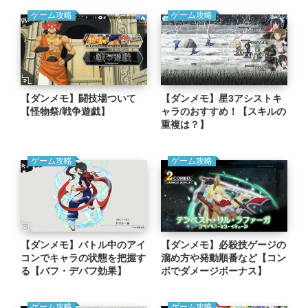
ゲーム攻略
ゲーム攻略
【ダンメモ】闘技場ついて
【ダンメモ】星3アシストキ
【怪物祭/戦争遊戯】
ャラのおすすめ！【スキルの
重複は？】
ゲーム攻略
ゲーム攻略
【ダンメモ】バトル中のアイ
【ダンメモ】必殺技ゲージの
コンでキャラの状態を把握す
溜め方や発動順番など【コン
る【バフ・デバフ効果】
ボでダメージボーナス】
ゲーム攻略
ゲーム攻略