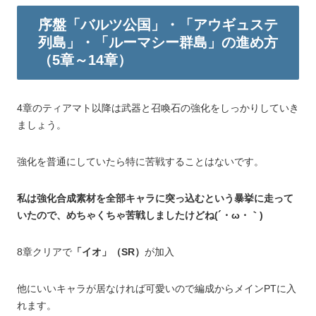
序盤「バルツ公国」・「アウギュステ
列島」・「ルーマシー群島」の進め方
（5章～14章）
4章のティアマト以降は武器と召喚石の強化をしっかりしていき
ましょう。
強化を普通にしていたら特に苦戦することはないです。
私は強化合成素材を全部キャラに突っ込むという暴挙に走って
いたので、めちゃくちゃ苦戦しましたけどね(´・ω・｀)
8章クリアで
「イオ」（SR）
が加入
他にいいキャラが居なければ可愛いので編成からメインPTに入
れます。